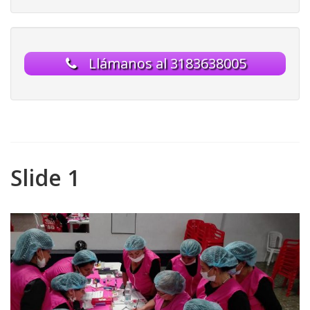
Llámanos al 3183638005
Slide 1