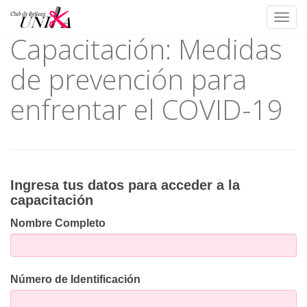
Toggl
Capacitación: Medidas
Skip
to
de prevención para
content
enfrentar el COVID-19
Ingresa
Ingresa tus datos para acceder a la
capacitación
tus
Nombre Completo
datos
para
acceder
Número de Identificación
a