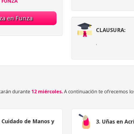
e
FUNZA
eza en Funza
CLAUSURA:
.
tarán durante
12
miércoles.
A continuación te ofrecemos lo
y Cuidado de Manos y
3. Uñas en Acrí