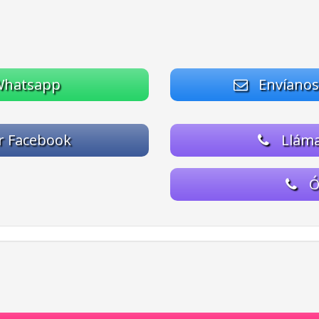
Whatsapp
Envíanos 
r Facebook
Lláma
Ó