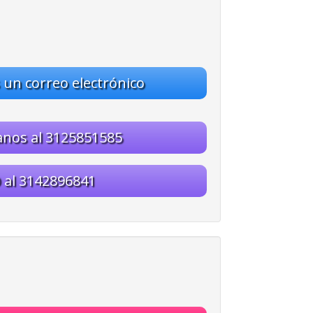
un correo electrónico
nos al 3125851585
 al 3142896841