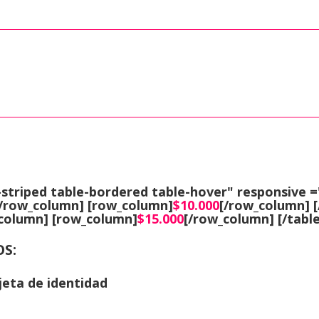
-striped table-bordered table-hover" responsive =
[/row_column] [row_column]
$10.000
[/row_column] [
column] [row_column]
$15.000
[/row_column] [/tabl
S:
jeta de identidad