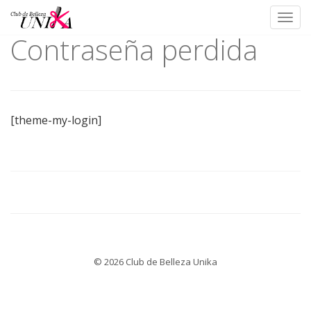
Toggl
Contraseña perdida
Skip
to
content
[theme-my-login]
© 2026 Club de Belleza Unika