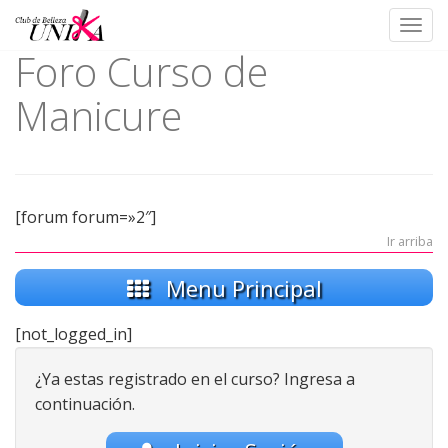
Toggl
Foro Curso de
Skip
to
Manicure
content
[forum forum=»2″]
Ir arriba
Menu Principal
[not_logged_in]
¿Ya estas registrado en el curso? Ingresa a
continuación.