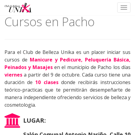
Toggl
Cursos en Pacho
Skip
to
content
Para el Club de Belleza Unika es un placer iniciar sus
cursos de
Manicure y Pedicure, Peluquería Básica,
Peinados y Masajes
en el municipio de Pacho los días
viernes
a partir del 9 de octubre. Cada curso tiene una
duración de
10 clases
donde recibirás instrucciones
teórico-practicas que te permitirán desempeñarte de
manera independiente ofreciendo servicios de belleza y
cosmetologia.
LUGAR:
Salón Comunal Antonio Nariño. Calle 10