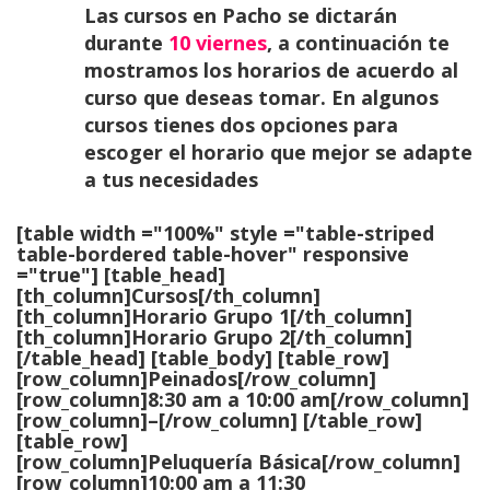
Las cursos en Pacho se dictarán
durante
10
viernes
, a continuación te
mostramos los horarios de acuerdo al
curso que deseas tomar. En algunos
cursos tienes dos opciones para
escoger el horario que mejor se adapte
a tus necesidades
[table width ="100%" style ="table-striped
table-bordered table-hover" responsive
="true"] [table_head]
[th_column]Cursos[/th_column]
[th_column]Horario Grupo 1[/th_column]
[th_column]Horario Grupo 2[/th_column]
[/table_head] [table_body] [table_row]
[row_column]
Peinados
[/row_column]
[row_column]8:30 am a 10:00 am[/row_column]
[row_column]–[/row_column] [/table_row]
[table_row]
[row_column]
Peluquería Básica
[/row_column]
[row_column]10:00 am a 11:30